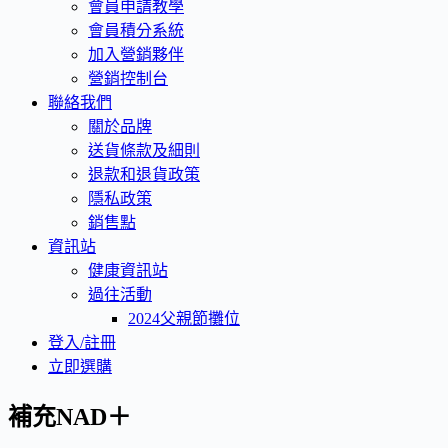
會員申請教學
會員積分系統
加入營銷夥伴
營銷控制台
聯絡我們
關於品牌
送貨條款及細則
退款和退貨政策
隱私政策
銷售點
資訊站
健康資訊站
過往活動
2024父親節攤位
登入/註冊
立即選購
補充NAD＋