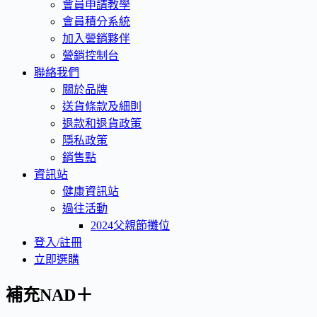
會員申請教學
會員積分系統
加入營銷夥伴
營銷控制台
聯絡我們
關於品牌
送貨條款及細則
退款和退貨政策
隱私政策
銷售點
資訊站
健康資訊站
過往活動
2024父親節攤位
登入/註冊
立即選購
補充NAD＋